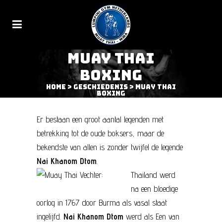
MUAY THAI
BOXING
Home
>
Geschiedenis
>
Muay Thai
Boxing
Er bestaan een groot aantal legenden met
betrekking tot de oude boksers, maar de
bekendste van allen is zonder twijfel de legende
Nai Khanom Dtom
.
Thailand werd
na een bloedige
oorlog in 1767 door Burma als vasal staat
ingelijfd.
Nai Khanom Dtom
werd als Een van