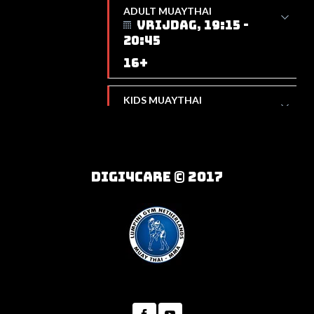
16+
KIDS MUAYTHAI
VRIJDAG, 17:45 -
18:30
JEUGD 1
7 T/M 10 JAAR
MMA ADVANCED
VRIJDAG, 17:45 - 19:15
DIGI4CARE © 2017