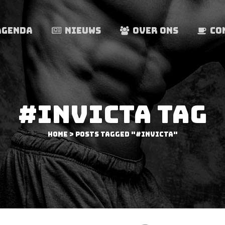
AGENDA
NIEUWS
OVER ONS
CO
#INVICTA TAG
Home
>
Posts tagged "#invicta"