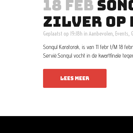
18 FEB
SON
ZILVER OP 
Geplaatst op 19:18h
in
Aanbevolen
,
Events
,
G
Songul Karatorak, is van 11 febr t/M 18 
Servië.Songul vocht in de kwartfinale teg
LEES MEER