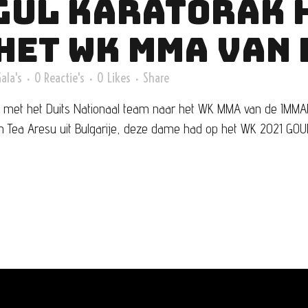
GUL KARATORAK 
HET WK MMA VAN
ala's
0 Reactie's
0
Likes
Share
febr met het Duits Nationaal team naar het WK MMA van de IMM
en Tea Aresu uit Bulgarije, deze dame had op het WK 2021 GOUD