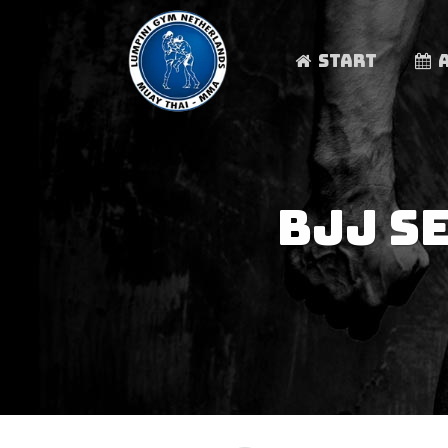
START
BJJ S