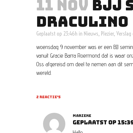
11 NOV
BJJ 
DRACULINO
Geplaatst op 23:46h
in
Nieuws
,
Plezier
,
Verslag
woensdag 9 november was er een BJJ seminar
vanuit Gracie Barra Roermond dat is waar on
Oss afgereisd om deel te nemen aan dit semin
wereld.
2 REACTIE'S
MARIEKE
Geplaatst op 15:3
Hallo,