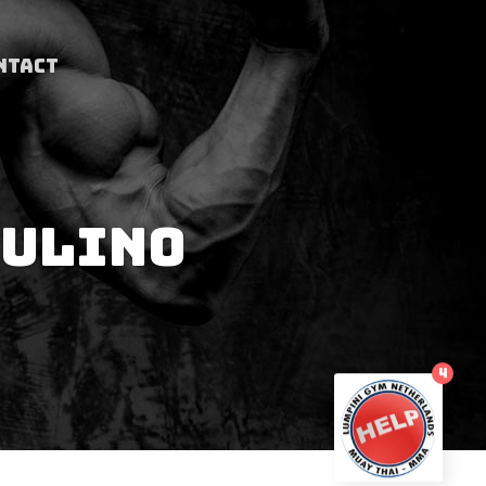
NTACT
CULINO
4