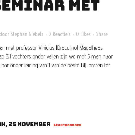
SEMINAR MET
door
Stephan Giebels
2 Reactie's
0
Likes
Share
 met professor Vinicius (Draculino) Magalheas.
ze BJJ vechters onder vallen zijn we met 5 man naar
ar onder leiding van 1 van de beste BJJ leraren ter
9h, 25 november
BEANTWOORDEN