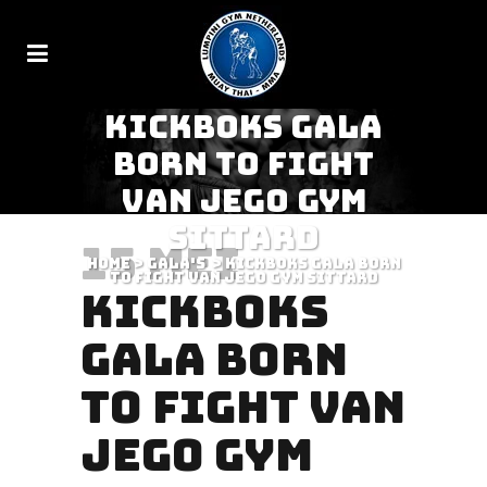
KICKBOKS GALA
BORN TO FIGHT
VAN JEGO GYM
SITTARD
15 MEI
Home
>
Gala's
>
Kickboks Gala Born
to Fight van Jego gym Sittard
KICKBOKS
GALA BORN
TO FIGHT VAN
JEGO GYM