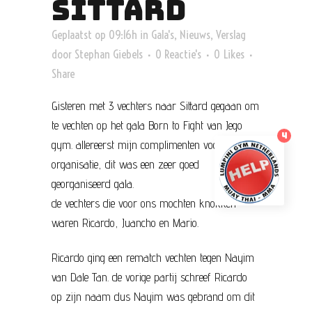
SITTARD
Geplaatst op 09:16h
in
Gala's
,
Nieuws
,
Verslag
door
Stephan Giebels
0 Reactie's
0
Likes
Share
Gisteren met 3 vechters naar Sittard gegaan om
te vechten op het gala Born to Fight van Jego
4
gym. allereerst mijn complimenten voor de
organisatie, dit was een zeer goed
georganiseerd gala.
de vechters die voor ons mochten knokken
waren Ricardo, Juancho en Mario.
Ricardo ging een rematch vechten tegen Nayim
van Dale Tan. de vorige partij schreef Ricardo
op zijn naam dus Nayim was gebrand om dit