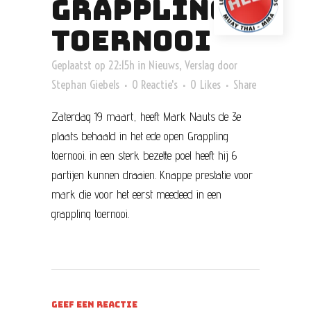
GRAPPLING
TOERNOOI
Geplaatst op 22:15h
in
Nieuws
,
Verslag
door
Stephan Giebels
0 Reactie's
0
Likes
Share
Zaterdag 19 maart, heeft Mark Nauts de 3e
plaats behaald in het ede open Grappling
toernooi. in een sterk bezette poel heeft hij 6
partijen kunnen draaien. Knappe prestatie voor
mark die voor het eerst meedeed in een
grappling toernooi.
GEEF EEN REACTIE