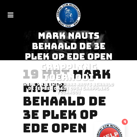
MARK NAUTS
BEHAALD DE 3E
PLEK OP EDE OPEN
GRAPPLING
19 MRT
MARK
TOERNOOI
NAUTS
Home
>
Nieuws
>
Mark Nauts behaald
de 3e plek op Ede open Grappling
toernooi
BEHAALD DE
3E PLEK OP
4
EDE OPEN