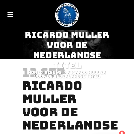
RICARDO MULLER
VOOR DE
NEDERLANDSE
TITEL
13 SEP
Home
>
Nieuws
>
Ricardo Muller
voor de Nederlandse titel
RICARDO
MULLER
VOOR DE
NEDERLANDSE
4