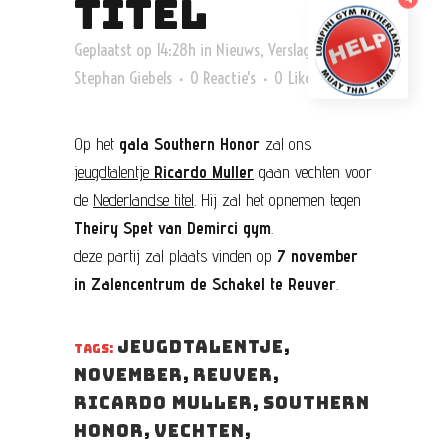
TITEL
Geplaatst op 14:28h
in
Nieuws
,
Verslag
door
Stephan Giebels
0 Reactie's
0
Likes
Share
Op het
gala Southern Honor
zal ons
jeugdtalentje
Ricardo Muller
gaan vechten voor
de
Nederlandse titel
. Hij zal het opnemen tegen
Theiry Spet van Demirci gym
.
deze partij zal plaats vinden op
7 november
in Zalencentrum de Schakel te Reuver
.
jeugdtalentje
,
TAGS:
november
,
Reuver
,
Ricardo Muller
,
Southern
Honor
,
vechten
,