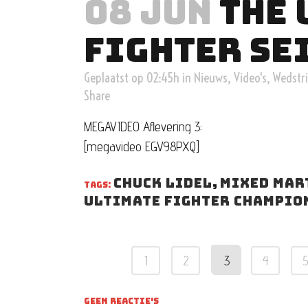
08 JUN
THE 
FIGHTER SEI
Geplaatst op 02:45h
in
Nieuws
,
Video's
,
Wedstri
Share
MEGAVIDEO Aflevering 3:
[megavideo EGV98PXQ]
chuck lidel
,
mixed mar
TAGS:
ultimate fighter champio
1
2
3
4
GEEN REACTIE'S