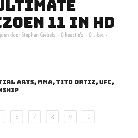
ULTIMATE
ZOEN 11 IN HD
jden
door
Stephan Giebels
0 Reactie's
0
Likes
tial arts
,
MMA
,
tito ortiz
,
ufc
,
nship
5
6
7
8
9
10