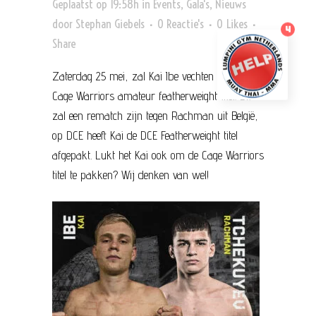
Geplaatst op 19:58h
in
Events
,
Gala's
,
Nieuws
door
Stephan Giebels
0 Reactie's
0
Likes
4
Share
Zaterdag 25 mei, zal Kai Ibe vechten voor de
Cage Warriors amateur featherweight titel. Dit
zal een rematch zijn tegen Rachman uit België,
op DCE heeft Kai de DCE Featherweight titel
afgepakt. Lukt het Kai ook om de Cage Warriors
titel te pakken? Wij denken van wel!