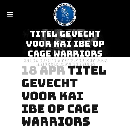
TITEL GEVECHT
VOOR KAI IBE OP
CAGE WARRIORS
Home
>
Events
>
Titel gevecht voor
Kai Ibe op Cage Warriors
18 APR
TITEL
GEVECHT
VOOR KAI
IBE OP CAGE
WARRIORS