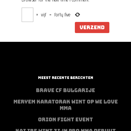
×
vijf
=
forty five
MEEST RECENTE BERICHTEN
BRAVE CF BULGARIJE
MERYEM KARATORAK WINT OP WE LOVE
MMA
ORION FIGHT EVENT
KAI IBE WINT ZIJN PRO MMA DEBUUT