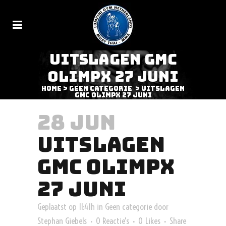
UITSLAGEN GMC
OLIMPX 27 JUNI
Home
>
Geen categorie
>
Uitslagen
GMC Olimpx 27 juni
28 JUN
UITSLAGEN
GMC OLIMPX
27 JUNI
Geplaatst op 11:41h
in
Geen categorie
door
Stephan Giebels
0 Reactie's
0
Likes
Share