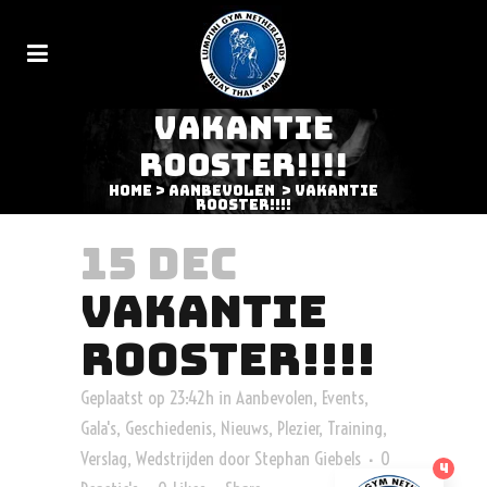
VAKANTIE
ROOSTER!!!!
Home
>
Aanbevolen
>
Vakantie
rooster!!!!
15 DEC
VAKANTIE
ROOSTER!!!!
Geplaatst op 23:42h
in
Aanbevolen
,
Events
,
Gala's
,
Geschiedenis
,
Nieuws
,
Plezier
,
Training
,
Verslag
,
Wedstrijden
door
Stephan Giebels
0
4