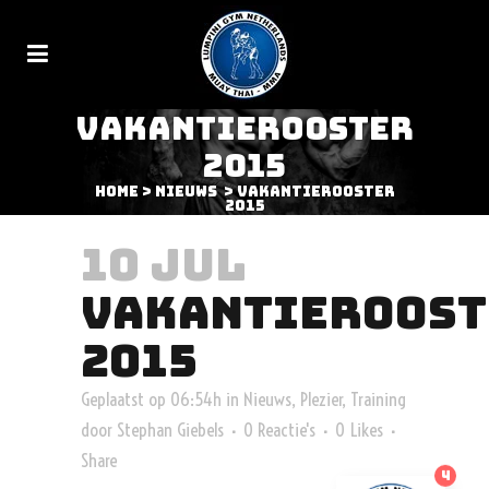
VAKANTIEROOSTER
2015
Home
>
Nieuws
>
VAKANTIEROOSTER
2015
10 JUL
VAKANTIEROOST
2015
Geplaatst op 06:54h
in
Nieuws
,
Plezier
,
Training
door
Stephan Giebels
0 Reactie's
0
Likes
Share
4