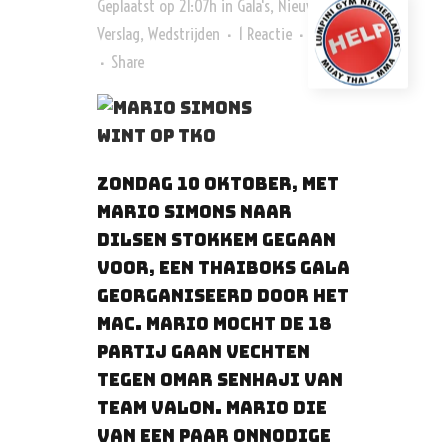
Geplaatst op 21:07h
in
Gala's
,
Nieuws
,
Verslag
,
Wedstrijden
1 Reactie
1
Like
Share
Zondag 10 oktober, met
Mario Simons naar
Dilsen Stokkem gegaan
voor, een thaiboks gala
georganiseerd door het
MAC. Mario mocht de 18
partij gaan vechten
tegen Omar Senhaji van
Team Valon. Mario die
van een paar onnodige