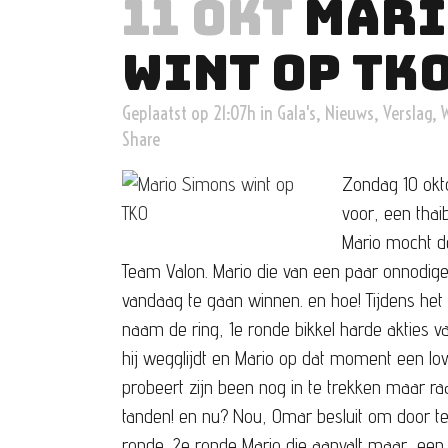
11 OKT
MARI
WINT OP TK
Geplaatst op 21:07h
in
Gala's
,
Nieuws
,
Verslag
,
Share
Zondag 10 okt
voor, een thai
Mario mocht de
Team Valon. Mario die van een paar onnodig
vandaag te gaan winnen. en hoe! Tijdens he
naam de ring, 1e ronde bikkel harde akties 
hij wegglijdt en Mario op dat moment een lo
probeert zijn been nog in te trekken maar ra
tanden! en nu? Nou, Omar besluit om door te
ronde. 2e ronde Mario die aanvalt maar, ee