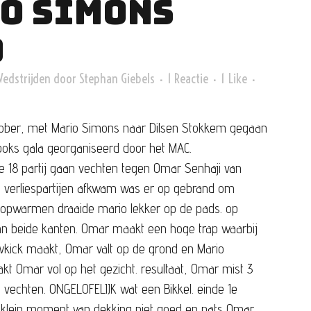
O SIMONS
O
Wedstrijden
door
Stephan Giebels
1 Reactie
1
Like
ober, met Mario Simons naar Dilsen Stokkem gegaan
boks gala georganiseerd door het MAC.
 18 partij gaan vechten tegen Omar Senhaji van
e verliespartijen afkwam was er op gebrand om
t opwarmen draaide mario lekker op de pads. op
van beide kanten. Omar maakt een hoge trap waarbij
wkick maakt, Omar valt op de grond en Mario
akt Omar vol op het gezicht. resultaat, Omar mist 3
 vechten. ONGELOFELIJK wat een Bikkel.
einde 1e
n klein moment van dekking niet goed en pats Omar