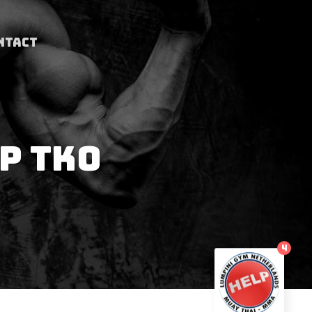
NTACT
P TKO
4