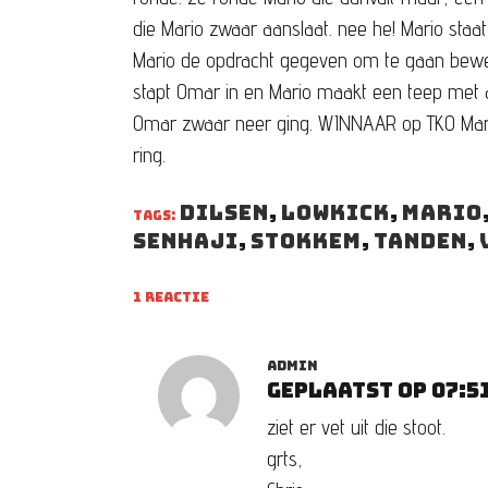
die Mario zwaar aanslaat. nee he! Mario staat 
Mario de opdracht gegeven om te gaan beweg
stapt Omar in en Mario maakt een teep met al
Omar zwaar neer ging. WINNAAR op TKO Mari
ring.
Dilsen
,
lowkick
,
Mario
TAGS:
Senhaji
,
Stokkem
,
tanden
,
1 REACTIE
ADMIN
Geplaatst op 07:5
ziet er vet uit die stoot.
grts,