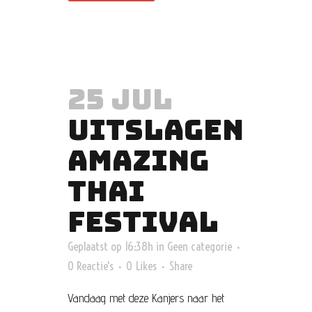
25 JUL
UITSLAGEN
AMAZING
THAI
FESTIVAL
Geplaatst op 16:38h
in
Geen categorie
0 Reactie's
0
Likes
Share
Vandaag met deze Kanjers naar het