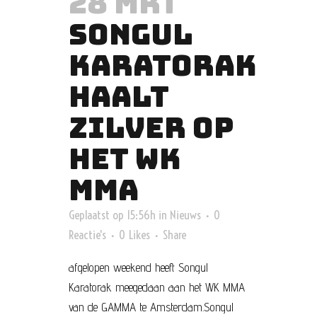
28 MRT
SONGUL
KARATORAK
HAALT
ZILVER OP
HET WK
MMA
Geplaatst op 15:56h
in
Nieuws
0
Reactie's
0
Likes
Share
afgelopen weekend heeft Songul
Karatorak meegedaan aan het WK MMA
van de GAMMA te Amsterdam.Songul