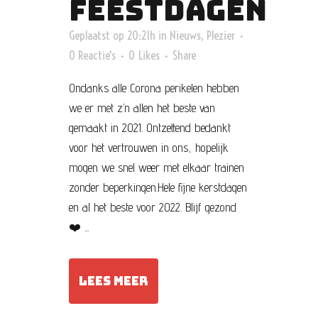
FEESTDAGEN
Geplaatst op 20:21h
in
Nieuws
,
Plezier
0 Reactie's
0
Likes
Share
Ondanks alle Corona perikelen hebben
we er met z’n allen het beste van
gemaakt in 2021. Ontzettend bedankt
voor het vertrouwen in ons, hopelijk
mogen we snel weer met elkaar trainen
zonder beperkingen.Hele fijne kerstdagen
en al het beste voor 2022. Blijf gezond
❤️ ...
LEES MEER