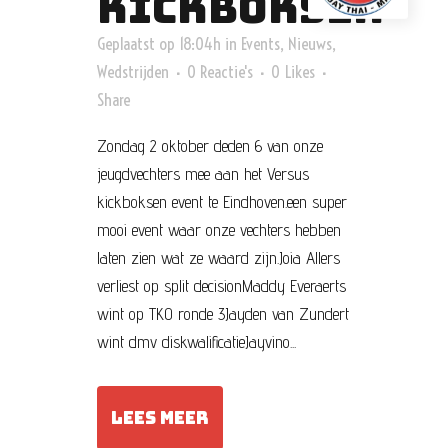
KICKBOKSEN
Geplaatst op 18:04h
in
Events
,
Nieuws
,
Wedstrijden
0 Reactie's
0
Likes
Share
Zondag 2 oktober deden 6 van onze
jeugdvechters mee aan het Versus
kickboksen event te Eindhoven.een super
mooi event waar onze vechters hebben
laten zien wat ze waard zijn.Joia Allers
verliest op split decisionMaddy Everaerts
wint op TKO ronde 3Jayden van Zundert
wint dmv diskwalificatieJayvino...
LEES MEER