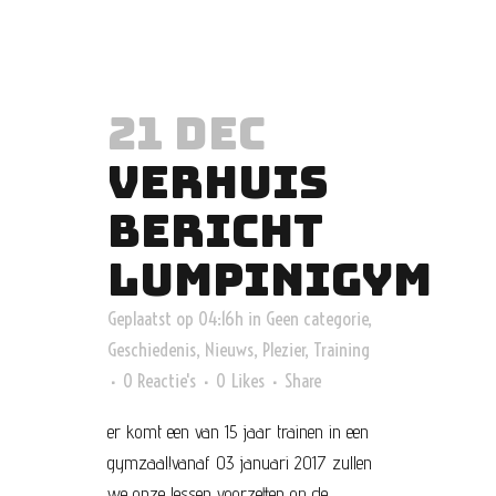
21 DEC
VERHUIS
BERICHT
LUMPINIGYM
Geplaatst op 04:16h
in
Geen categorie
,
Geschiedenis
,
Nieuws
,
Plezier
,
Training
0 Reactie's
0
Likes
Share
er komt een van 15 jaar trainen in een
gymzaal!vanaf 03 januari 2017 zullen
we onze lessen voorzetten op de