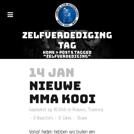
ZELFVERDEDIGING
TAG
Home
>
Posts tagged
"Zelfverdediging"
14 JAN
NIEUWE
MMA KOOI
Geplaatst op 10:04h
in
Nieuws
,
Training
0 Reactie's
0
Likes
Share
Vanaf heden hebben wij buiten een