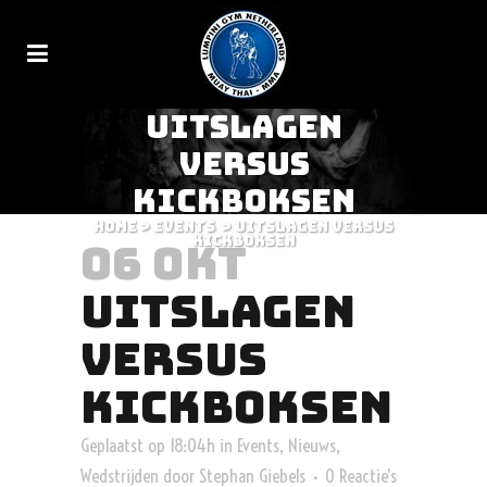
UITSLAGEN
VERSUS
KICKBOKSEN
Home
>
Events
>
Uitslagen Versus
kickboksen
06 OKT
UITSLAGEN
VERSUS
KICKBOKSEN
Geplaatst op 18:04h
in
Events
,
Nieuws
,
Wedstrijden
door
Stephan Giebels
0 Reactie's