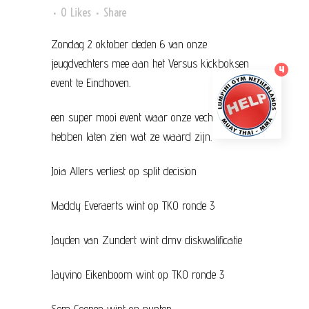
0
Likes
Share
Zondag 2 oktober deden 6 van onze
jeugdvechters mee aan het Versus kickboksen
4
event te Eindhoven.
een super mooi event waar onze vechters
hebben laten zien wat ze waard zijn.
Joia Allers verliest op split decision
Maddy Everaerts wint op TKO ronde 3
Jayden van Zundert wint dmv diskwalificatie
Jayvino Eikenboom wint op TKO ronde 3
Sem Coenen wint op punten