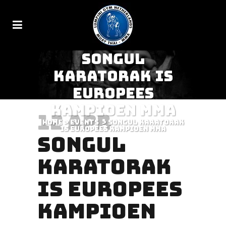
SONGUL
KARATORAK IS
EUROPEES
KAMPIOEN MMA
12 APR
Home
>
Events
>
Songul Karatorak
is Europees Kampioen MMA
SONGUL
KARATORAK
IS EUROPEES
KAMPIOEN