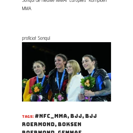
MMA.
proficiat Songul
#nfc_mma
,
BJJ
,
BJJ
TAGS:
Roermond
,
Boksen
Roermond
,
GEMMAF
,