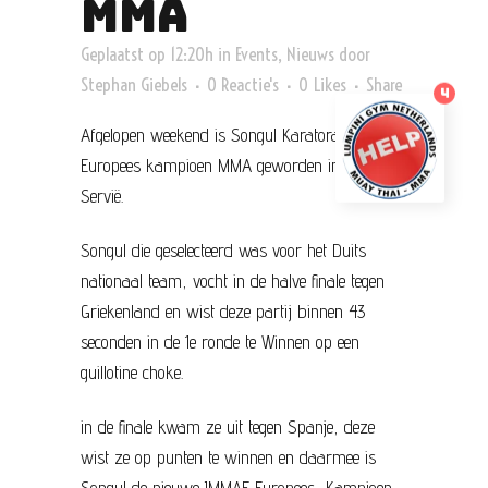
MMA
Geplaatst op 12:20h
in
Events
,
Nieuws
door
Stephan Giebels
0 Reactie's
0
Likes
Share
4
Afgelopen weekend is Songul Karatorak
Europees kampioen MMA geworden in Belgrado
Servië.
Songul die geselecteerd was voor het Duits
nationaal team, vocht in de halve finale tegen
Griekenland en wist deze partij binnen 43
seconden in de 1e ronde te Winnen op een
guillotine choke.
in de finale kwam ze uit tegen Spanje, deze
wist ze op punten te winnen en daarmee is
Songul de nieuwe IMMAF Europees Kampioen