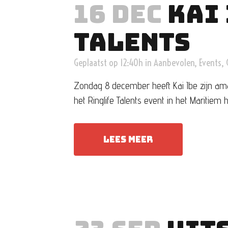
16 DEC
KAI 
TALENTS
Geplaatst op 12:40h
in
Aanbevolen
,
Events
,
Zondag 8 december heeft Kai Ibe zijn ama
het Ringlife Talents event in het Maritiem 
LEES MEER