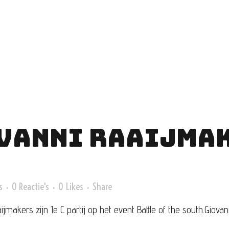
VANNI RAAIJMAK
s
0 Reactie's
0
Likes
Share
akers zijn 1e C partij op het event Battle of the south.Giova