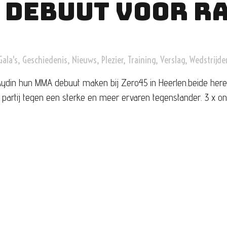
 DEBUUT VOOR RA
Gala's
,
Geschiedenis
,
Nieuws
,
Plezier
,
Training
,
Verslag
,
Wedstrijde
din hun MMA debuut maken bij Zero45 in Heerlen.beide here
 partij tegen een sterke en meer ervaren tegenstander. 3 x 