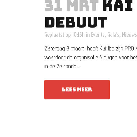
31 MRT
KAI
DEBUUT
Geplaatst op 10:15h
in
Events
,
Gala's
,
Nieuws
Zaterdag 8 maart, heeft Kai Ibe zijn PRO
waardoor de organisatie 5 dagen voor he
in de 2e ronde...
LEES MEER