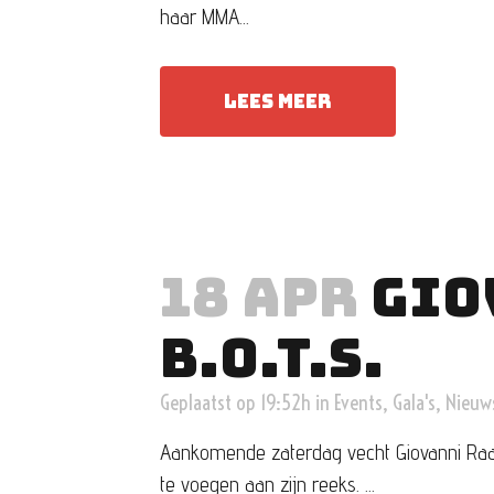
haar MMA...
LEES MEER
18 APR
GIO
B.O.T.S.
Geplaatst op 19:52h
in
Events
,
Gala's
,
Nieuw
Aankomende zaterdag vecht Giovanni Raaijm
te voegen aan zijn reeks. ...