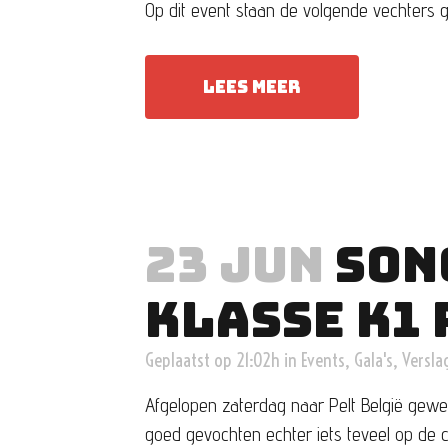
Op dit event staan de volgende vechters 
LEES MEER
23 JUN
SON
KLASSE K1
Geplaatst op 21:02h
in
Events
,
Gala's
,
Versla
Afgelopen zaterdag naar Pelt België gewee
goed gevochten echter iets teveel op de c