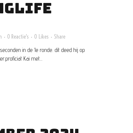
NGLIFE
n
0 Reactie's
0
Likes
Share
econden in de 1e ronde. dit deed hij op
.proficiat Kai met...