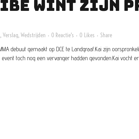
 IBE WINT ZIJN 
,
Verslag
,
Wedstrijden
0 Reactie's
0
Likes
Share
 MMA debuut gemaakt op DCE te Landgraaf.Kai zijn oorspronkeli
t event toch nog een vervanger hadden gevonden.Kai vocht er