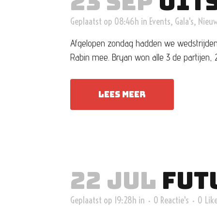
23 SEP
UIT
Geplaatst op 08:46h
in
Events
,
Gala's
,
Nieu
Afgelopen zondag hadden we wedstrijden i
Rabin mee. Bryan won alle 3 de partijen, 
LEES MEER
22 JUL
FUT
Geplaatst op 19:28h
in
0 Reactie's
0
Lik