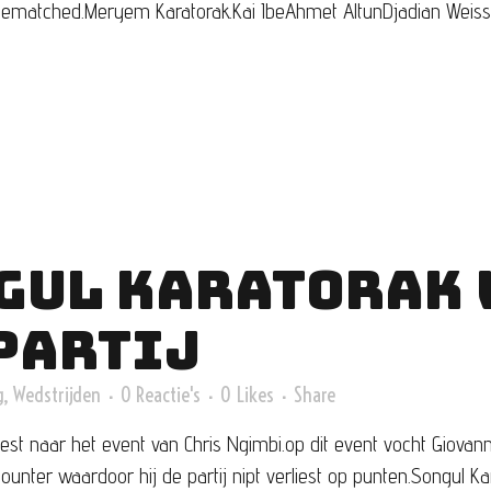
gematched.Meryem Karatorak.Kai IbeAhmet AltunDjadian Weiss.
GUL KARATORAK 
 PARTIJ
g
,
Wedstrijden
0 Reactie's
0
Likes
Share
st naar het event van Chris Ngimbi.op dit event vocht Giovann
ounter waardoor hij de partij nipt verliest op punten.Songul K