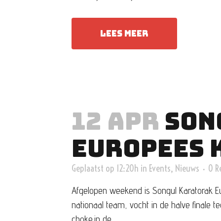
LEES MEER
12 APR
SON
EUROPEES 
Geplaatst op 12:20h
in
Events
,
Nieuws
0 R
Afgelopen weekend is Songul Karatorak E
nationaal team, vocht in de halve finale t
choke.in de...