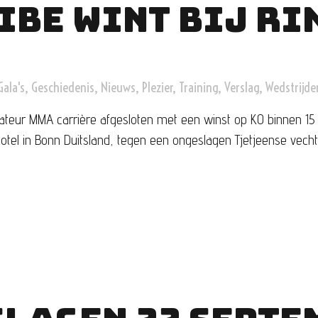
IBE WINT BIJ RI
Gala's
,
Geschiedenis
,
Nieuws
,
Plezier
,
Training
,
Verslag
,
Wedstrijde
teur MMA carrière afgesloten met een winst op KO binnen 15 s
hotel in Bonn Duitsland, tegen een ongeslagen Tjetjeense vechter