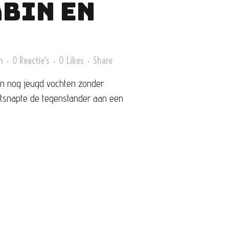
BIN EN
n
0 Reactie's
0
Likes
Share
n nog jeugd vochten zonder
ontsnapte de tegenstander aan een