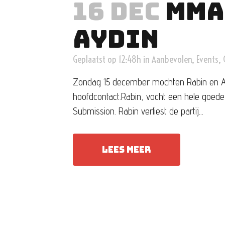
16 DEC
MMA
AYDIN
Geplaatst op 12:48h
in
Aanbevolen
,
Events
,
Zondag 15 december mochten Rabin en Ay
hoofdcontact.Rabin, vocht een hele goede
Submission. Rabin verliest de partij...
LEES MEER