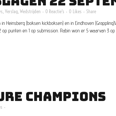
SLAGEN 22 SEPTE
ws
,
Verslag
,
Wedstrijden
0 Reactie's
0
Likes
Share
n Heinsberg (boksen kickboksen) en in Eindhoven (Grappling)V
2 op punten en 1 op submission. Rabin won er 5 waarvan 3 op s
URE CHAMPIONS
es