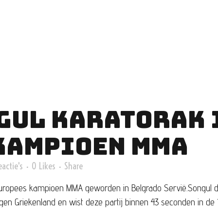
GUL KARATORAK 
KAMPIOEN MMA
eactie's
0
Likes
Share
uropees kampioen MMA geworden in Belgrado Servië.Songul di
egen Griekenland en wist deze partij binnen 43 seconden in de 