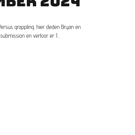
MBER 2024
ersus grappling. hier deden Bryan en
ubmission en verloor er 1...