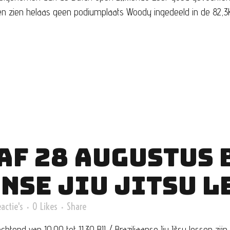
n zien helaas geen podiumplaats Woody ingedeeld in de 82,3kg
F 28 AUGUSTUS B
NSE JIU JITSU L
actie's
0
Likes
Share
htend van 10.00 tot 11.30 BJJ / Braziliaanse Jiu Jitsu lessen z