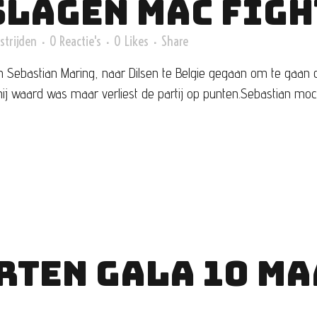
SLAGEN MAC FIG
strijden
0 Reactie's
0
Likes
Share
n Sebastian Maring, naar Dilsen te Belgie gegaan om te gaan
ij waard was maar verliest de partij op punten.Sebastian mocht
RTEN GALA 10 MA