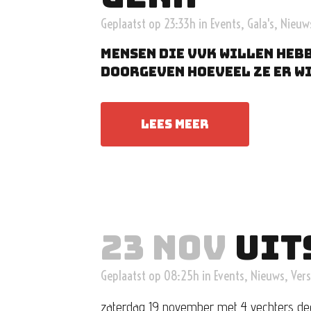
Geplaatst op 23:33h
in
Events
,
Gala's
,
Nieuw
Mensen die vvk willen hebb
doorgeven hoeveel ze er w
LEES MEER
23 NOV
UIT
Geplaatst op 08:25h
in
Events
,
Nieuws
,
Vers
zaterdag 19 november met 4 vechters de