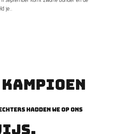
 je...
 KAMPIOEN
echters hadden we op ons
WIJS.