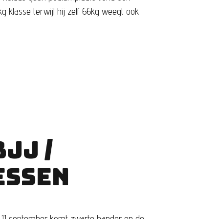
 klasse terwijl hij zelf 66kg weegt ook
JJ /
ESSEN
ijn. 11 september komt zwarte bander en de