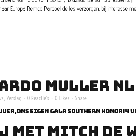
u naar Europa Remco Pardoel de les verzorgen. bij interesse meld
ARDO MULLER NL
ws
,
Verslag
0 Reactie's
0
Likes
Share
uver,Ons eigen gala Southern Honor!4 v
J MET MITCH DE 