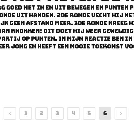
g goed met in en uit bewegen en punten p
onde uit handen. 2de ronde vecht hij net
ijk geen afstand meer. 3de ronde kreeg 
aan knokken! dit doet hij weer geweldi
partij op punten. in mijn reactie ben ik
zeer jong en heeft een mooie toekomst vo
1
2
3
4
5
6