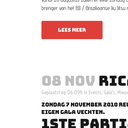
brenger van het BJJ / Braziliaanse Jiu Jits
LEES MEER
08 NOV
RIC
Geplaatst op 06:09h
in
Events
,
Gala's
,
Nieu
zondag 7 november 2010 Re
eigen gala vechten.
1STE PARTI