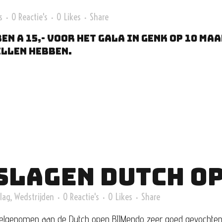
s
0 Reactie's
0
Likes
Share
en a 15,- voor het gala in Genk op 10 ma
illen hebben.
SLAGEN DUTCH OP
lag
,
Wedstrijden
0 Reactie's
0
Likes
Share
elgenomen aan de Dutch open BJJMendo zeer goed gevochten 