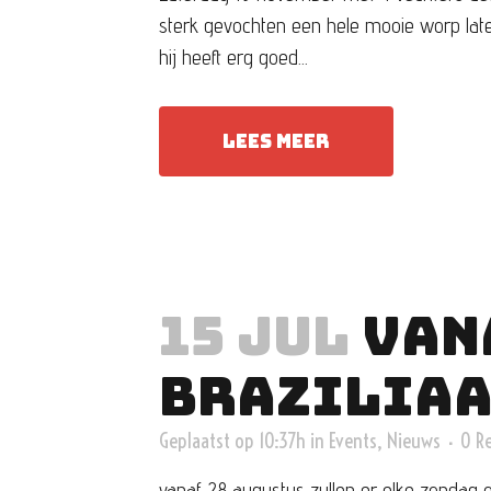
sterk gevochten een hele mooie worp late
hij heeft erg goed...
LEES MEER
15 JUL
VANA
BRAZILIAA
Geplaatst op 10:37h
in
Events
,
Nieuws
0 Re
vanaf 28 augustus zullen er elke zondag oc