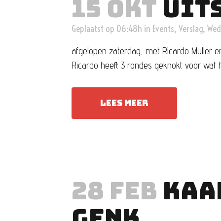
15 OKT
UIT
Geplaatst op 06:48h
in
Events
,
Verslag
,
Wed
afgelopen zaterdag, met Ricardo Muller e
Ricardo heeft 3 rondes geknokt voor wat h
LEES MEER
28 FEB
KAA
GENK