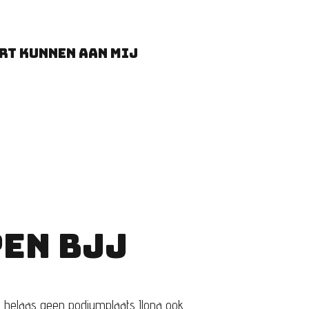
art kunnen aan mij
EN BJJ
helaas geen podiumplaats Ilona ook