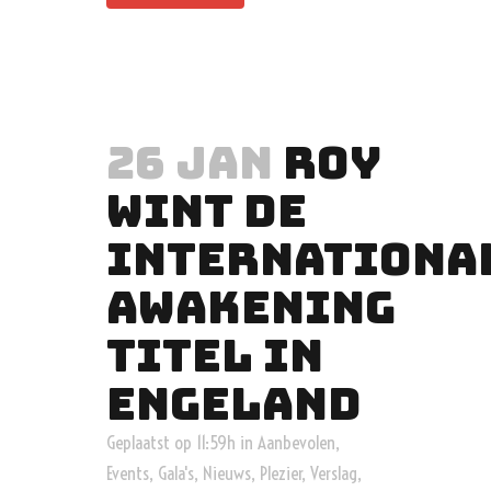
26 JAN
ROY
WINT DE
INTERNATIONA
AWAKENING
TITEL IN
ENGELAND
Geplaatst op 11:59h
in
Aanbevolen
,
Events
,
Gala's
,
Nieuws
,
Plezier
,
Verslag
,