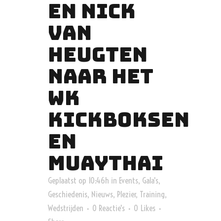
EN NICK
VAN
HEUGTEN
NAAR HET
WK
KICKBOKSEN
EN
MUAYTHAI
Geplaatst op 10:46h
in
Events
,
Gala's
,
Geschiedenis
,
Nieuws
,
Plezier
,
Training
,
Wedstrijden
0 Reactie's
0
Likes