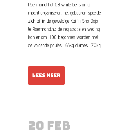
Roermond het GB white belts only
mocht organiseren. het gebeuren speelde
zich af in de geweldige Kai in Sho Dojo
te Roermond.na de registratie en weging
kon er om 11.00 begonnen worden met
de volgende poules. -65kg dames -70kg
...
LEES MEER
20 FEB