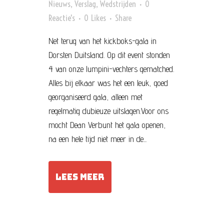
Nieuws
,
Verslag
,
Wedstrijden
0
Reactie's
0
Likes
Share
Net terug van het kickboks-gala in
Dorsten Duitsland. Op dit event stonden
4 van onze lumpini-vechters gematched.
Alles bij elkaar was het een leuk, goed
georganiseerd gala, alleen met
regelmatig dubieuze uitslagen.Voor ons
mocht Dean Verbunt het gala openen,
na een hele tijd niet meer in de...
LEES MEER