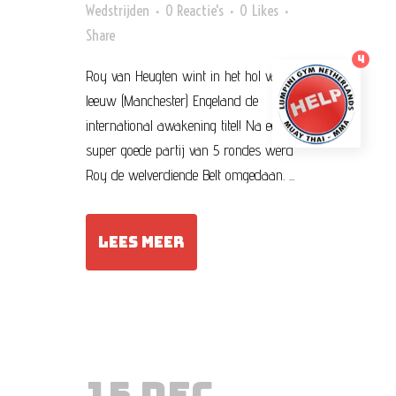
Wedstrijden
0 Reactie's
0
Likes
Share
4
Roy van Heugten wint in het hol van de
leeuw (Manchester) Engeland de
international awakening titel! Na een
super goede partij van 5 rondes werd
Roy de welverdiende Belt omgedaan. ...
LEES MEER
15 DEC