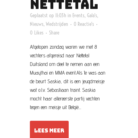
NETTETAL
Geplaatst op 11:03h
in
Events
,
Gala's
,
Nieuws
,
Wedstrijden
0 Reactie's
0
Likes
Share
Afgelopen zondag waren we met 8
vechters afgereisd naar Nettetal
Duitsland om deel te nemen aan een
Muaythai en MMA event.Als 1e was aan
de beurt Saskia, dit is een jeugdmeisje
wat o.l.v. Sebastiaan traint. Saskia
mocht haar allereerste partij vechten
tegen een meisje uit België....
LEES MEER