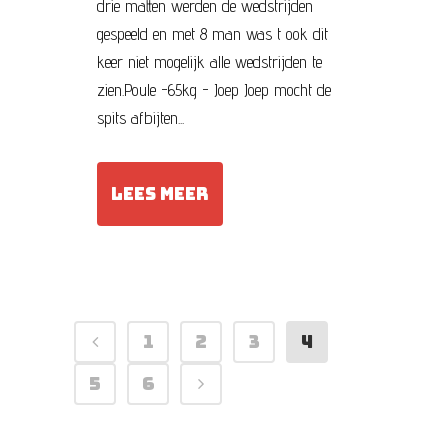
drie matten werden de wedstrijden
gespeeld en met 8 man was t ook dit
keer niet mogelijk alle wedstrijden te
zien.Poule -65kg - Joep Joep mocht de
spits afbijten...
LEES MEER
1
2
3
4
5
6