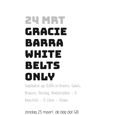
24 MRT
GRACIE
BARRA
WHITE
BELTS
ONLY
Geplaatst op 11:10h
in
Events
,
Gala's
,
Nieuws
,
Verslag
,
Wedstrijden
0
Reactie's
0
Likes
Share
zondag 23 maart, de dag dat GB