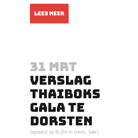
LEES MEER
31 MRT
VERSLAG
THAIBOKS
GALA TE
DORSTEN
Geplaatst op 16:26h
in
Events
,
Gala's
,