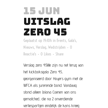
15 JUN
UITSLAG
ZERO 45
Geplaatst op 19:10h
in
Events
,
Gala's
,
Nieuws
,
Verslag
,
Wedstrijden
0
Reactie's
0
Likes
Share
Verslag zero 45We zijn nu net terug van
het kickboksgala Zero 45,
georganiseerd door Hoyers gym met de
WFCA als jurerende bond. Vandaag
stond alleen Jolana Coenen van ons
gematched, die na 2 onverdiende
verliespartijen eindelijk de kans kreeg