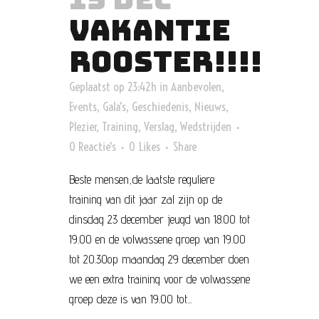
VAKANTIE
ROOSTER!!!!
Geplaatst op 23:42h
in
Aanbevolen
,
Events
,
Gala's
,
Geschiedenis
,
Nieuws
,
Plezier
,
Training
,
Verslag
,
Wedstrijden
0 Reactie's
0
Likes
Share
Beste mensen,de laatste reguliere
training van dit jaar zal zijn op de
dinsdag 23 december jeugd van 18.00 tot
19.00 en de volwassene groep van 19.00
tot 20.30op maandag 29 december doen
we een extra training voor de volwassene
groep deze is van 19.00 tot...