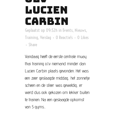
LUCIEN
CARBIN
Geplaatst op 09:52h
in
Events
,
Nieuws
,
Training
,
Verslag
0 Reactie's
0
Likes
Share
Vandaag heeft de eerste centrale muay
thai training o.l.v niemand minder dan
Lucien Carbin plaats gevonden. Het was
een zeer geslaagde middag, het zonnetje
scheen en de sfeer was geweldig, er
werd dus ook gekozen om lekker buiten
te trainen. Na een geslaagde opkomst
van 5 gyms...