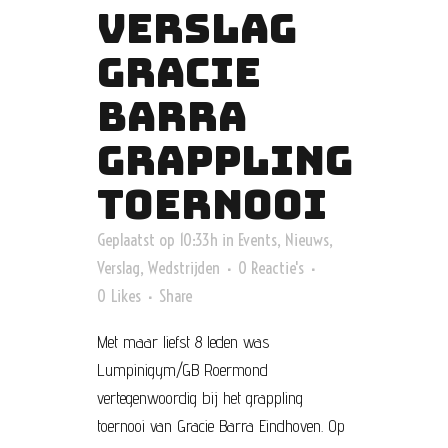
VERSLAG
GRACIE
BARRA
GRAPPLING
TOERNOOI
Geplaatst op 10:33h
in
Events
,
Nieuws
,
Verslag
,
Wedstrijden
0 Reactie's
0
Likes
Share
Met maar liefst 8 leden was
Lumpinigym/GB Roermond
vertegenwoordig bij het grappling
toernooi van Gracie Barra Eindhoven. Op