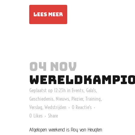
LEES MEER
04 NOV
WERELDKAMPIO
Geplaatst op 12:23h
in
Events
,
Gala's
,
Geschiedenis
,
Nieuws
,
Plezier
,
Training
,
Verslag
,
Wedstrijden
0 Reactie's
0
Likes
Share
Afgelopen weekend is Roy van Heugten